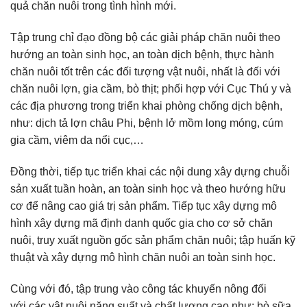
quả chăn nuôi trong tình hình mới.
Tập trung chỉ đạo đồng bộ các giải pháp chăn nuôi theo
hướng an toàn sinh học, an toàn dịch bệnh, thực hành
chăn nuôi tốt trên các đối tượng vật nuôi, nhất là đối với
chăn nuôi lợn, gia cầm, bò thịt; phối hợp với Cục Thú y và
các địa phương trong triển khai phòng chống dịch bệnh,
như: dịch tả lợn châu Phi, bệnh lở mồm long móng, cúm
gia cầm, viêm da nổi cục,…
Đồng thời, tiếp tục triển khai các nội dung xây dựng chuỗi
sản xuất tuần hoàn, an toàn sinh học và theo hướng hữu
cơ để nâng cao giá trị sản phẩm. Tiếp tục xây dựng mô
hình xây dựng mã định danh quốc gia cho cơ sở chăn
nuôi, truy xuất nguồn gốc sản phẩm chăn nuôi; tập huấn kỹ
thuật và xây dựng mô hình chăn nuôi an toàn sinh học.
Cùng với đó, tập trung vào công tác khuyến nông đối
với các vật nuôi năng suất và chất lượng cao như: bò sữa,