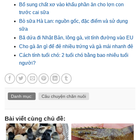
Bổ sung chất xơ vào khẩu phần ăn cho lợn con
trước cai sữa
Bò sữa Hà Lan: nguồn gốc, đặc điểm và sử dụng
sữa
Bã dứa đi Nhật Bản, lông gà, vịt tính đường vào EU
Cho gà ăn gì để đẻ nhiều trứng và gà mái nhanh đẻ
Cách tính tuổi chó: 2 tuổi chó bằng bao nhiêu tuổi
người?
Danh mục:
Câu chuyện chăn nuôi
Bài viết cùng chủ đề: