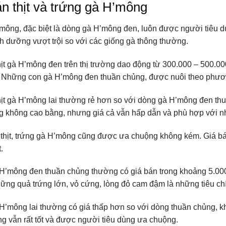
n thịt và trứng gà H’mông
’mông, đặc biệt là dòng gà H’mông đen, luôn được người tiêu 
h dưỡng vượt trội so với các giống gà thông thường.
hịt gà H’mông đen trên thị trường dao động từ 300.000 – 500.00
 Những con gà H’mông đen thuần chủng, được nuôi theo phươn
hịt gà H’mông lai thường rẻ hơn so với dòng gà H’mông đen t
g không cao bằng, nhưng giá cả vẫn hấp dẫn và phù hợp với n
thịt, trứng gà H’mông cũng được ưa chuộng không kém. Giá bá
.
H’mông đen thuần chủng thường có giá bán trong khoảng 5.000 
hững quả trứng lớn, vỏ cứng, lòng đỏ cam đậm là những tiêu chí
H’mông lai thường có giá thấp hơn so với dòng thuần chủng, k
g vẫn rất tốt và được người tiêu dùng ưa chuộng.