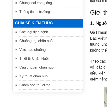
tiết Gà h
Chủng loại con giống
Giới 
Thông tin thị trường
1. Nguồ
CHIA SẺ KIẾN THỨC
Các loại dịch bệnh
Gà H’mông
Bắc Việt 
Chuồng trại chăn nuôi
thung lũng
Vườn ao chuồng
không thể
Thiết Bị Chăn Nuôi
Theo các 
Câu chuyện chăn nuôi
với các g
điều kiện
Kỹ thuật chăn nuôi
điểm riên
Chăm sóc thú cưng