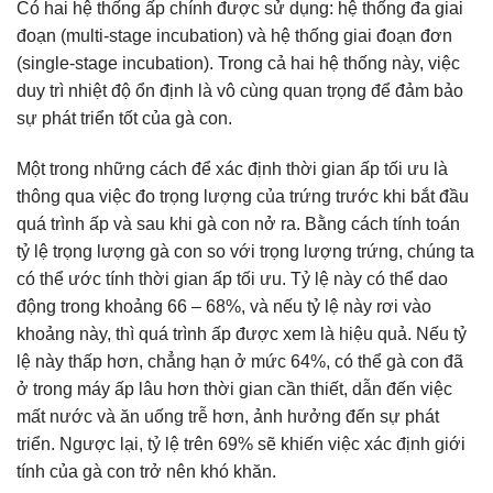
Có hai hệ thống ấp chính được sử dụng: hệ thống đa giai
đoạn (multi-stage incubation) và hệ thống giai đoạn đơn
(single-stage incubation). Trong cả hai hệ thống này, việc
duy trì nhiệt độ ổn định là vô cùng quan trọng để đảm bảo
sự phát triển tốt của gà con.
Một trong những cách để xác định thời gian ấp tối ưu là
thông qua việc đo trọng lượng của trứng trước khi bắt đầu
quá trình ấp và sau khi gà con nở ra. Bằng cách tính toán
tỷ lệ trọng lượng gà con so với trọng lượng trứng, chúng ta
có thể ước tính thời gian ấp tối ưu. Tỷ lệ này có thể dao
động trong khoảng 66 – 68%, và nếu tỷ lệ này rơi vào
khoảng này, thì quá trình ấp được xem là hiệu quả. Nếu tỷ
lệ này thấp hơn, chẳng hạn ở mức 64%, có thể gà con đã
ở trong máy ấp lâu hơn thời gian cần thiết, dẫn đến việc
mất nước và ăn uống trễ hơn, ảnh hưởng đến sự phát
triển. Ngược lại, tỷ lệ trên 69% sẽ khiến việc xác định giới
tính của gà con trở nên khó khăn.