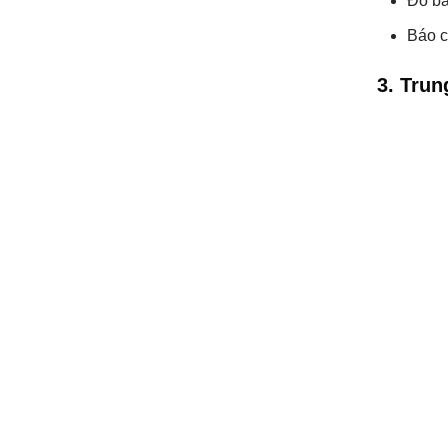
Đo bấ
Báo c
3. Trun