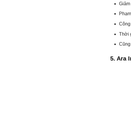
Giảm 
Phạm 
Công 
Thời 
Cũng 
5. Ara 