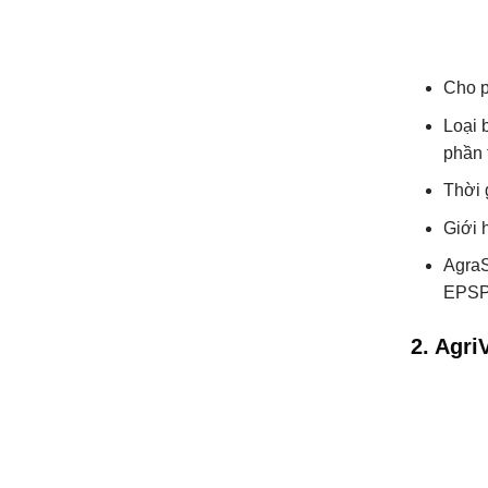
Cho p
Loại 
phần 
Thời 
Giới 
AgraS
EPSPS
2. Agr