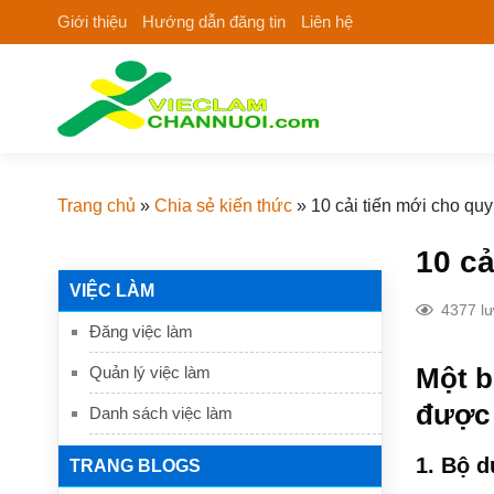
Skip
Giới thiệu
Hướng dẫn đăng tin
Liên hệ
to
content
Trang chủ
»
Chia sẻ kiến thức
»
10 cải tiến mới cho quy
10 cả
VIỆC LÀM
4377 l
Đăng việc làm
Quản lý việc làm
Một b
được 
Danh sách việc làm
1. Bộ 
TRANG BLOGS