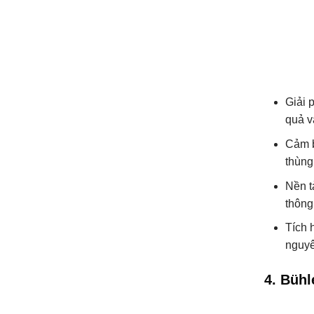
Giải 
quả và
Cảm b
thùng
Nền t
thông
Tích 
nguyê
4. Bühl