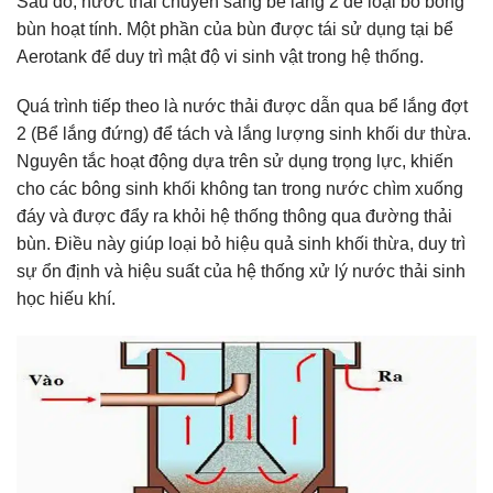
Sau đó, nước thải chuyển sang bể lắng 2 để loại bỏ bông
bùn hoạt tính. Một phần của bùn được tái sử dụng tại bể
Aerotank để duy trì mật độ vi sinh vật trong hệ thống.
Quá trình tiếp theo là nước thải được dẫn qua bể lắng đợt
2 (Bể lắng đứng) để tách và lắng lượng sinh khối dư thừa.
Nguyên tắc hoạt động dựa trên sử dụng trọng lực, khiến
cho các bông sinh khối không tan trong nước chìm xuống
đáy và được đẩy ra khỏi hệ thống thông qua đường thải
bùn. Điều này giúp loại bỏ hiệu quả sinh khối thừa, duy trì
sự ổn định và hiệu suất của hệ thống xử lý nước thải sinh
học hiếu khí.