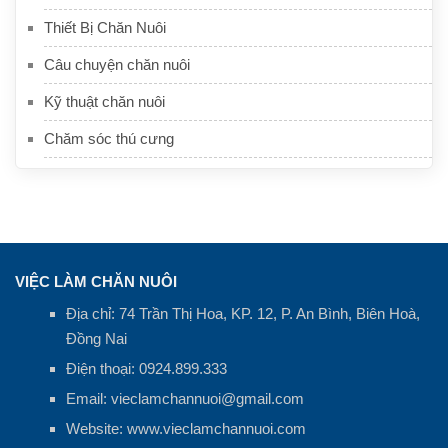
Thiết Bị Chăn Nuôi
Câu chuyện chăn nuôi
Kỹ thuật chăn nuôi
Chăm sóc thú cưng
VIỆC LÀM CHĂN NUÔI
Địa chỉ: 74 Trần Thị Hoa, KP. 12, P. An Bình, Biên Hoà,
Đồng Nai
Điện thoại:
0924.899.333
Email:
vieclamchannuoi@gmail.com
Website:
www.vieclamchannuoi.com