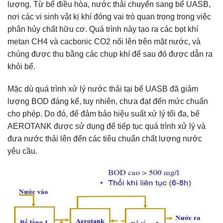
lượng. Từ bể điều hòa, nước thải chuyển sang bể UASB,
nơi các vi sinh vật kị khí đóng vai trò quan trọng trong việc
phân hủy chất hữu cơ. Quá trình này tạo ra các bọt khí
metan CH4 và cacbonic CO2 nổi lên trên mặt nước, và
chúng được thu bằng các chụp khí để sau đó được dẫn ra
khỏi bể.
Mặc dù quá trình xử lý nước thải tại bể UASB đã giảm
lượng BOD đáng kể, tuy nhiên, chưa đạt đến mức chuẩn
cho phép. Do đó, để đảm bảo hiệu suất xử lý tối đa, bể
AEROTANK được sử dụng để tiếp tục quá trình xử lý và
đưa nước thải lên đến các tiêu chuẩn chất lượng nước
yêu cầu.