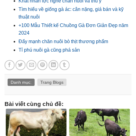
Khát nhân lực nghề chăn nuôi và thú y
Tìm hiểu về giống gà ác: cân nặng, giá bán và kỹ
thuật nuôi
+100 Mẫu Thiết kế Chuồng Gà Đơn Giản Đẹp năm
2024
Đẩy mạnh chăn nuôi bò thịt thương phẩm
Tỉ phú nuôi gà cũng phá sản
Danh mục:
Trang Blogs
Bài viết cùng chủ đề: