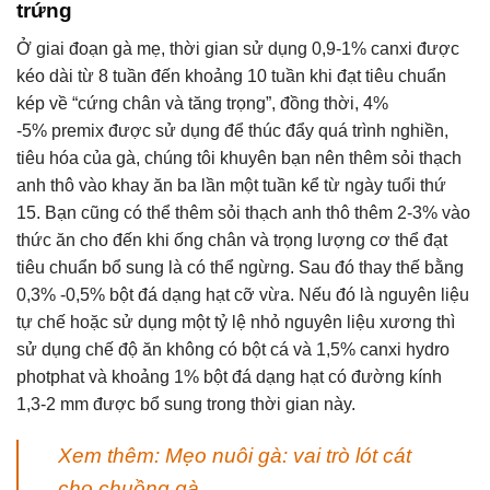
trứng
Ở giai đoạn gà mẹ, thời gian sử dụng 0,9-1% canxi được
kéo dài từ 8 tuần đến khoảng 10 tuần khi đạt tiêu chuẩn
kép về “cứng chân và tăng trọng”, đồng thời, 4%
-5% premix được sử dụng để thúc đẩy quá trình nghiền,
tiêu hóa của gà, chúng tôi khuyên bạn nên thêm sỏi thạch
anh thô vào khay ăn ba lần một tuần kể từ ngày tuổi thứ
15. Bạn cũng có thể thêm sỏi thạch anh thô thêm 2-3% vào
thức ăn cho đến khi ống chân và trọng lượng cơ thể đạt
tiêu chuẩn bổ sung là có thể ngừng. Sau đó thay thế bằng
0,3% -0,5% bột đá dạng hạt cỡ vừa. Nếu đó là nguyên liệu
tự chế hoặc sử dụng một tỷ lệ nhỏ nguyên liệu xương thì
sử dụng chế độ ăn không có bột cá và 1,5% canxi hydro
photphat và khoảng 1% bột đá dạng hạt có đường kính
1,3-2 mm được bổ sung trong thời gian này.
Xem thêm: Mẹo nuôi gà: vai trò lót cát
cho chuồng gà