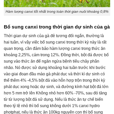
Hàm lượng canxi tốt nhất trong toàn thời gian nuôi khoảng 0,8%
Bổ sung canxi trong thời gian dự sinh của gà
Thời gian dự sinh ​​của gà đẻ tương đối ngắn, thường là
hai tuần, vì vậy việc bổ sung canxi trong thời kỳ này là rất
quan trọng, cần đảm bảo hàm lượng canxi trong thức ăn
khoảng 2,25%, cám trong 12%. Đồng thời, bột đá được bổ
sung vào thức ăn để ngăn ngừa bệnh tiêu chảy phân
nhão. Nó được sử dụng khoảng hai tuần trước khi bước
vào giai đoạn đầu mào gà phát dục và thời kì dự sinh có
thể thêm 4% -4,5% bột đá vào hỗn hợp trộn trong thời kỳ
phát dục xong hoặc dự sinh, và đường kính hạt bột đá lớn
hơn 5 mm trở lên Không nhỏ hơn 60% -70%, sau đó tăng
từ từ lượng bột đá sử dụng. Nếu là thức ăn tự chế biến
theo tỷ lệ nhỏ thì bổ sung không dưới 1% canxi hydro
photphat, nếu là thức ăn 100kg nguyên con thì bổ sung