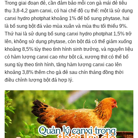
Trong giai đoạn đẻ, cần đảm bảo mỗi con gà mái đẻ tiêu
thụ 3,8-4,2 gam canxi, có hai chế độ cụ thể: một là sử dụng
canxi hydro photphat khoảng 1% để bổ sung phytase, hai
là bổ sung bột đá vào mùa xuân và mùa thu tối thiểu 9%.
Thứ hai là sử dụng bổ sung canxi hydro photphat 1,5% trở
lên, không sử dụng phytase, còn bột đá có thể giảm xuống
khoảng 8,5% tùy theo tình hình sinh trưởng, và nguyên liệu
có hàm lượng canxi cao như bột cá, xương thịt có thể bổ
sung tùy theo tình hình, tăng hàm lượng canxi cao lên
khoảng 3,8% thêm cho gà đẻ sau chín tháng đồng thời
điều chỉnh lượng bột đá hợp lý.