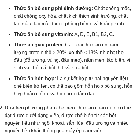
Thức ăn bổ sung phi dinh dưỡng:
Chất chống mốc,
chất chống oxy hóa, chất kích thích sinh trưởng, chất
tạo màu, tạo mùi, thuốc phòng bệnh, và kháng sinh.
Thức ăn bổ sung vitamin:
A, D, E, B1, B2, C.
Thức ăn giàu protein:
Các loại thức ăn có hàm
lượng protein thô > 20%, xơ thô < 18%, như hạt họ
đậu (đỗ tương, vừng, đậu mèo), nấm men, tảo biển, vi
sinh vật, bột cá, bột thịt, và sữa bột.
Thức ăn hỗn hợp:
Là sự kết hợp từ hai nguyên liệu
chế biến trở lên, có thể bao gồm hỗn hợp bổ sung, hỗn
hợp hoàn chỉnh, và hỗn hợp đậm đặc.
Dựa trên phương pháp chế biến, thức ăn chăn nuôi có thể
đạt được dưới dạng viên, được chế biến từ các bột
nguyên liệu như ngô, khoai, sắn, lúa, đậu tương và nhiều
nguyên liệu khác thông qua máy ép cám viên.