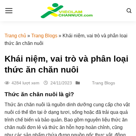
Skip
to
content
Trang chủ
»
Trang Blogs
»
Khái niệm, vai trò và phân loại
thức ăn chăn nuôi
Khái niệm, vai trò và phân loại
thức ăn chăn nuôi
4284 lượt xem
24/11/2023
Trang Blogs
Thức ăn chăn nuôi là gì?
Thức ăn chăn nuôi là nguồn dinh dưỡng cung cấp cho vật
nuôi có thể tồn tại ở dạng tươi, sống hoặc đã trải qua quá
trình chế biến và bảo quản. Bao gồm nguyên liệu thức ăn
chăn nuôi đơn lẻ và thức ăn hỗn hợp hoàn chỉnh, cũng
như các sản phẩm chứa đựng nguồn gốc thực vật, động