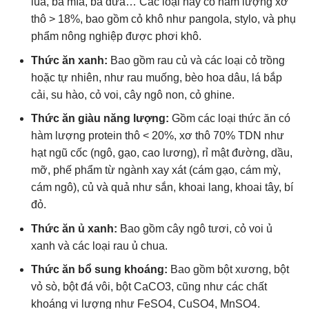
lúa, bã mía, bã dứa… Các loại này có hàm lượng xơ
thô > 18%, bao gồm cỏ khô như pangola, stylo, và phụ
phẩm nông nghiệp được phơi khô.
Thức ăn xanh:
Bao gồm rau củ và các loại cỏ trồng
hoặc tự nhiên, như rau muống, bèo hoa dâu, lá bắp
cải, su hào, cỏ voi, cây ngô non, cỏ ghine.
Thức ăn giàu năng lượng:
Gồm các loại thức ăn có
hàm lượng protein thô < 20%, xơ thô 70% TDN như
hạt ngũ cốc (ngô, gạo, cao lương), rỉ mật đường, dầu,
mỡ, phế phẩm từ ngành xay xát (cám gạo, cám mỳ,
cám ngô), củ và quả như sắn, khoai lang, khoai tây, bí
đỏ.
Thức ăn ủ xanh:
Bao gồm cây ngô tươi, cỏ voi ủ
xanh và các loại rau ủ chua.
Thức ăn bổ sung khoáng:
Bao gồm bột xương, bột
vỏ sò, bột đá vôi, bột CaCO3, cũng như các chất
khoáng vi lượng như FeSO4, CuSO4, MnSO4.