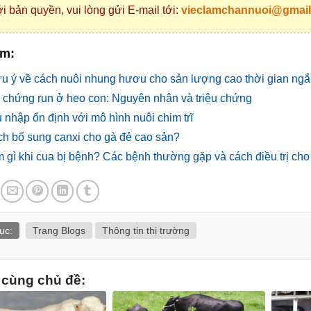
i bản quyền, vui lòng gửi E-mail tới:
vieclamchannuoi@gmai
êm:
ưu ý về cách nuôi nhung hươu cho sản lượng cao thời gian ng
 chứng run ở heo con: Nguyên nhân và triệu chứng
 nhập ổn định với mô hình nuôi chim trĩ
h bổ sung canxi cho gà đẻ cao sản?
 gì khi cua bị bệnh? Các bệnh thường gặp và cách điều trị cho
ục:
Trang Blogs
Thông tin thị trường
t cùng chủ đề: