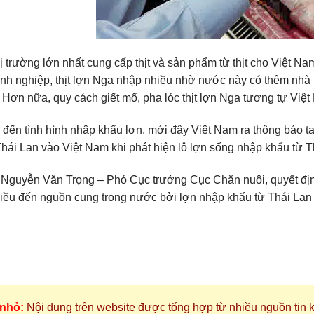
ị trường lớn nhất cung cấp thịt và sản phẩm từ thịt cho Việt Nam
nh nghiệp, thịt lợn Nga nhập nhiều nhờ nước này có thêm nh
 Hơn nữa, quy cách giết mổ, pha lóc thịt lợn Nga tương tự Việ
 đến tình hình nhập khẩu lợn, mới đây Việt Nam ra thông báo 
hái Lan vào Việt Nam khi phát hiện lô lợn sống nhập khẩu từ Th
Nguyễn Văn Trọng – Phó Cục trưởng Cục Chăn nuôi, quyết địn
ều đến nguồn cung trong nước bởi lợn nhập khẩu từ Thái Lan 
 nhỏ:
Nội dung trên website được tổng hợp từ nhiều nguồn tin k