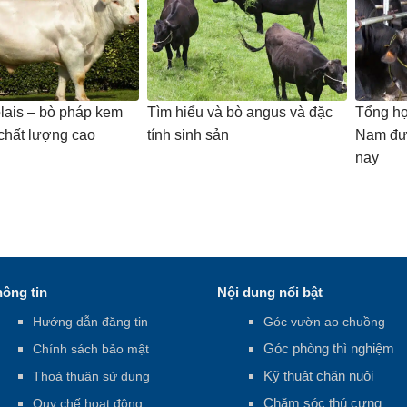
lais – bò pháp kem
Tìm hiểu và bò angus và đặc
Tổng hợ
 chất lượng cao
tính sinh sản
Nam đượ
nay
ông tin
Nội dung nổi bật
Hướng dẫn đăng tin
Góc vườn ao chuồng
Góc phòng thì nghiệm
Chính sách bảo mật
Kỹ thuật chăn nuôi
Thoả thuận sử dụng
Chăm sóc thú cưng
Quy chế hoạt động