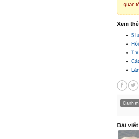
quan tớ
Xem th
5 l
Hội
Thu
Các
Làm
Danh m
Bài viế