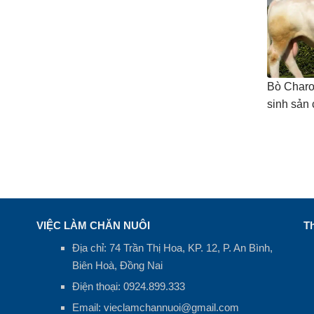
Bò Charo
sinh sản
VIỆC LÀM CHĂN NUÔI
Th
Địa chỉ: 74 Trần Thị Hoa, KP. 12, P. An Bình,
Biên Hoà, Đồng Nai
Điện thoại:
0924.899.333
Email:
vieclamchannuoi@gmail.com