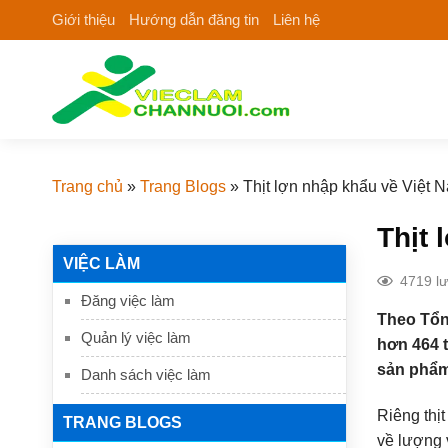
Skip
Giới thiệu
Hướng dẫn đăng tin
Liên hệ
to
content
Trang chủ
»
Trang Blogs
»
Thịt lợn nhập khẩu về Việt 
Thịt 
VIỆC LÀM
4719 l
Đăng việc làm
Theo Tổng
Quản lý việc làm
hơn 464 t
sản phẩm 
Danh sách việc làm
Riêng thịt
TRANG BLOGS
về lượng 