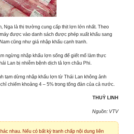
, Nga là thị trường cung cấp thịt lợn lớn nhất. Theo
à máy được vào danh sách được phép xuất khẩu sang
t Nam cũng như giá nhập khẩu cạnh tranh.
tạm ngừng nhập khẩu lợn sống để giết mổ làm thực
ái Lan bị nhiễm bệnh dịch tả lợn châu Phi.
h tạm dừng nhập khẩu lợn từ Thái Lan không ảnh
chỉ chiếm khoảng 4 – 5% trong tổng đàn của cả nước.
THUỲ LINH
Nguồn: VTV
hác nhau. Nếu có bất kỳ tranh chấp nội dung liên