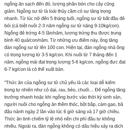
ngỗng ăn sạch đến đó, lượng phân bón cho cây cũng
giảm. Ngỗng sư tử là loài thủy cầm có sự tăng trọng
nhanh. Từ lúc nở đến 5 tháng tuổi, ngỗng sư tử bắt đầu đẻ
bói (cá biệt nuôi 2-3 năm ngỗng sư tử nặng 9-10kg/con).
Ngỗng đẻ trứng 4-5 lần/năm, lượng trứng thu được trung
bình 40 quả/con/năm. Từ những ưu điểm này, ông tăng
đàn ngỗng sư tử lên 100 con. Hiện tại, đàn ngỗng nhà ông
có trọng lượng từ 3-5 kg/con. Khi nuôi từ 7 tháng đến 1
năm, ngỗng mái đạt trọng lượng 5-6 kg/con, ngỗng đực đạt
6-7 kg/con là có thể xuất bán.
“Thức ăn của ngỗng sư tử chủ yếu là các loại dễ kiếm
trong tự nhiên như cỏ dại, rau, bèo, chuối… Để ngỗng tăng
trưởng nhanh hoặc khi ngỗng bước vào thời kỳ sinh sản,
người nuôi cho ngỗng ăn thêm thóc, bột bắp, cám gạo, bã
đậu nành ngày 2 lần vào lúc 6 giờ sáng và 17 giờ chiều.
Thức ăn tinh chiếm tỷ lệ nhỏ nên chi phí đầu tư không
nhiều. Ngoài ra, đàn ngỗng không có dấu hiệu xảy ra dịch