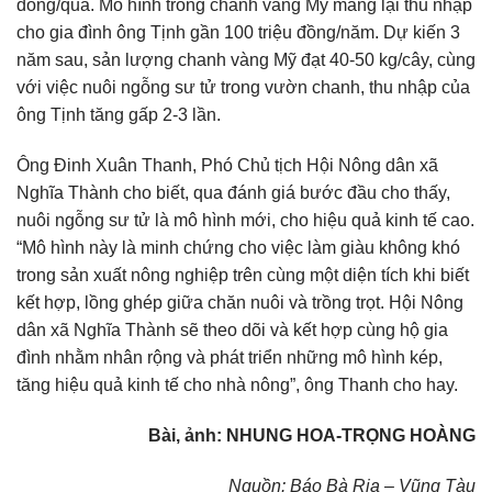
đồng/quả. Mô hình trồng chanh vàng Mỹ mang lại thu nhập
cho gia đình ông Tịnh gần 100 triệu đồng/năm. Dự kiến 3
năm sau, sản lượng chanh vàng Mỹ đạt 40-50 kg/cây, cùng
với việc nuôi ngỗng sư tử trong vườn chanh, thu nhập của
ông Tịnh tăng gấp 2-3 lần.
Ông Đinh Xuân Thanh, Phó Chủ tịch Hội Nông dân xã
Nghĩa Thành cho biết, qua đánh giá bước đầu cho thấy,
nuôi ngỗng sư tử là mô hình mới, cho hiệu quả kinh tế cao.
“Mô hình này là minh chứng cho việc làm giàu không khó
trong sản xuất nông nghiệp trên cùng một diện tích khi biết
kết hợp, lồng ghép giữa chăn nuôi và trồng trọt. Hội Nông
dân xã Nghĩa Thành sẽ theo dõi và kết hợp cùng hộ gia
đình nhằm nhân rộng và phát triển những mô hình kép,
tăng hiệu quả kinh tế cho nhà nông”, ông Thanh cho hay.
Bài, ảnh: NHUNG HOA-TRỌNG HOÀNG
Nguồn: Báo Bà Rịa – Vũng Tàu