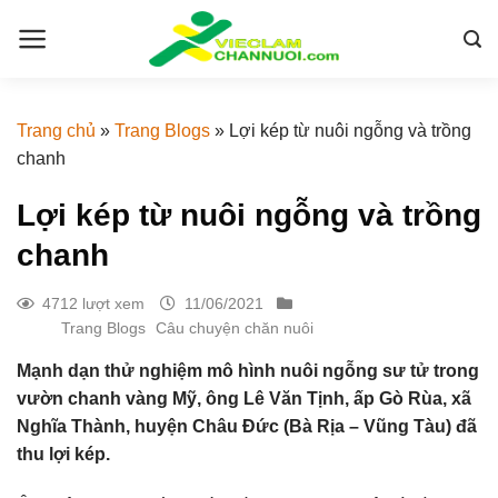
Skip
to
content
Trang chủ
»
Trang Blogs
»
Lợi kép từ nuôi ngỗng và trồng
chanh
Lợi kép từ nuôi ngỗng và trồng
chanh
4712 lượt xem
11/06/2021
Trang Blogs
Câu chuyện chăn nuôi
Mạnh dạn thử nghiệm mô hình nuôi ngỗng sư tử trong
vườn chanh vàng Mỹ, ông Lê Văn Tịnh, ấp Gò Rùa, xã
Nghĩa Thành, huyện Châu Đức (Bà Rịa – Vũng Tàu) đã
thu lợi kép.