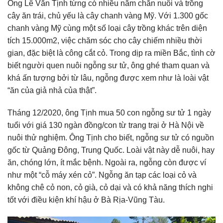
Ông Lê Văn Tịnh từng có nhiều năm chăn nuôi và trồng
cây ăn trái, chủ yếu là cây chanh vàng Mỹ. Với 1.300 gốc
chanh vàng Mỹ cùng một số loại cây trồng khác trên diện
tích 15.000m2, việc chăm sóc cho cây chiếm nhiều thời
gian, đặc biệt là công cắt cỏ. Trong dịp ra miền Bắc, tình cờ
biết người quen nuôi ngỗng sư tử, ông ghé tham quan và
khá ấn tượng bởi từ lâu, ngỗng được xem như là loài vật
“ăn của giả nhả của thật”.
Tháng 12/2020, ông Tịnh mua 50 con ngỗng sư tử 1 ngày
tuổi với giá 130 ngàn đồng/con từ trang trại ở Hà Nội về
nuôi thử nghiệm. Ông Tịnh cho biết, ngỗng sư tử có nguồn
gốc từ Quảng Đông, Trung Quốc. Loài vật này dễ nuôi, hay
ăn, chóng lớn, ít mắc bệnh. Ngoài ra, ngỗng còn được ví
như một “cỗ máy xén cỏ”. Ngỗng ăn tạp các loại cỏ và
không chê cỏ non, cỏ già, cỏ dại và có khả năng thích nghi
tốt với điều kiện khí hậu ở Bà Rịa-Vũng Tàu.