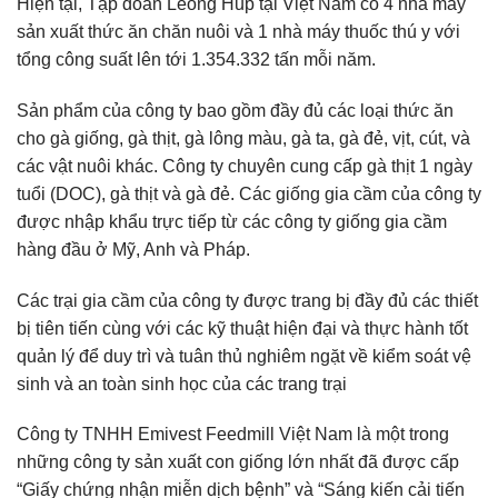
Hiện tại, Tập đoàn Leong Hup tại Việt Nam có 4 nhà máy
sản xuất thức ăn chăn nuôi và 1 nhà máy thuốc thú y với
tổng công suất lên tới 1.354.332 tấn mỗi năm.
Sản phẩm của công ty bao gồm đầy đủ các loại thức ăn
cho gà giống, gà thịt, gà lông màu, gà ta, gà đẻ, vịt, cút, và
các vật nuôi khác. Công ty chuyên cung cấp gà thịt 1 ngày
tuổi (DOC), gà thịt và gà đẻ. Các giống gia cầm của công ty
được nhập khẩu trực tiếp từ các công ty giống gia cầm
hàng đầu ở Mỹ, Anh và Pháp.
Các trại gia cầm của công ty được trang bị đầy đủ các thiết
bị tiên tiến cùng với các kỹ thuật hiện đại và thực hành tốt
quản lý để duy trì và tuân thủ nghiêm ngặt về kiểm soát vệ
sinh và an toàn sinh học của các trang trại
Công ty TNHH Emivest Feedmill Việt Nam là một trong
những công ty sản xuất con giống lớn nhất đã được cấp
“Giấy chứng nhận miễn dịch bệnh” và “Sáng kiến cải tiến