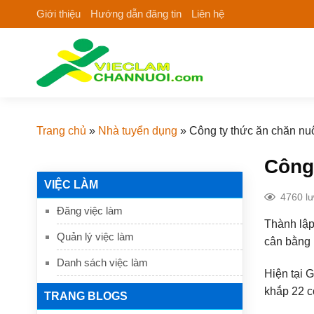
Skip
Giới thiệu
Hướng dẫn đăng tin
Liên hệ
to
content
Trang chủ
»
Nhà tuyển dụng
»
Công ty thức ăn chăn nu
Công
VIỆC LÀM
4760 l
Đăng việc làm
Thành lập
Quản lý việc làm
cân bằng 
Danh sách việc làm
Hiện tại 
khắp 22 cơ
TRANG BLOGS