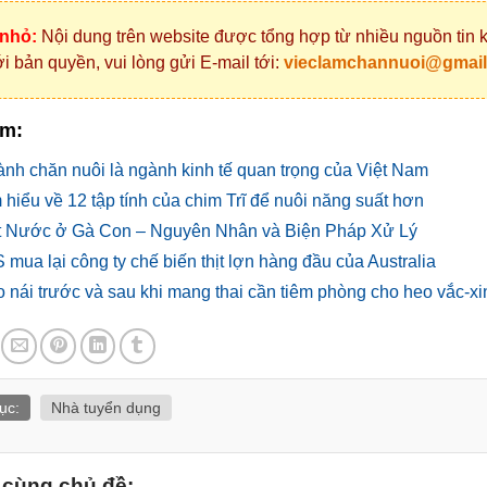
 nhỏ:
Nội dung trên website được tổng hợp từ nhiều nguồn tin k
i bản quyền, vui lòng gửi E-mail tới:
vieclamchannuoi@gmai
êm:
nh chăn nuôi là ngành kinh tế quan trọng của Việt Nam
 hiểu về 12 tập tính của chim Trĩ để nuôi năng suất hơn
 Nước ở Gà Con – Nguyên Nhân và Biện Pháp Xử Lý
 mua lại công ty chế biến thịt lợn hàng đầu của Australia
 nái trước và sau khi mang thai cần tiêm phòng cho heo vắc-xi
ục:
Nhà tuyển dụng
t cùng chủ đề: