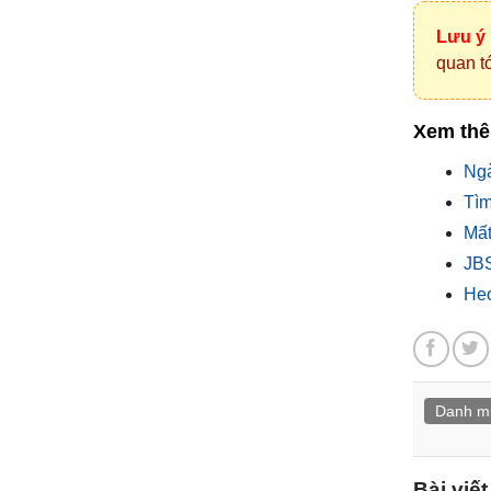
Lưu ý
quan tớ
Xem th
Ngà
Tìm
Mất
JBS
Heo
Danh m
Bài viế