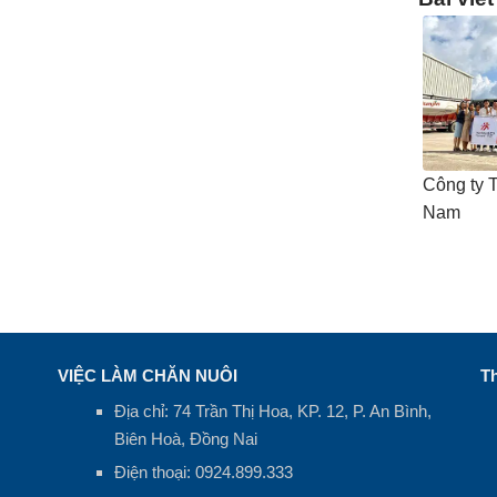
Công ty 
Nam
VIỆC LÀM CHĂN NUÔI
Th
Địa chỉ: 74 Trần Thị Hoa, KP. 12, P. An Bình,
Biên Hoà, Đồng Nai
Điện thoại:
0924.899.333