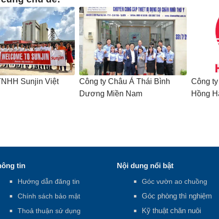
TNHH Sunjin Việt
Công ty Châu Á Thái Bình
Công ty
Dương Miền Nam
Hồng H
ông tin
Nội dung nổi bật
Hướng dẫn đăng tin
Góc vườn ao chuồng
Góc phòng thì nghiệm
Chính sách bảo mật
Kỹ thuật chăn nuôi
Thoả thuận sử dụng