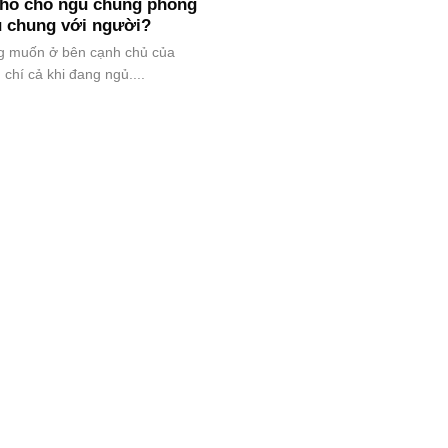
cho chó ngủ chung phòng
ủ chung với người?
g muốn ở bên cạnh chủ của
chí cả khi đang ngủ....