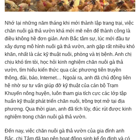
Nhớ lại những năm tháng khi mới thành lập trang trại, việc
chăn nuôi gà thả vườn khá mới mẽ nên để thành công là
điều không hề đơn giản. Anh Bắc tâm sự, lúc mới đầu tư
xây dựng mô hình nuôi gà thả vườn, anh gặp rất nhiều khó
khăn, nhất là các kỹ thuật nuôi, phòng và trị bệnh. Anh chị
chịu khó tìm tòi, học hỏi kinh nghiệm chăn nuôi gà thả
vườn, tìm hiểu kiến thức qua các phương tiên truyền
thông, đài, báo, Internet… Ngoài ra, anh đã chủ động liên
hệ nhờ sự tư vấn giúp đỡ kỹ thuật của cán bộ Trạm
Khuyến nông huyện, luôn tham gia tích cực các lớp tập
huấn kỹ thuật phát triển chăn nuôi, trồng trọt mở tại địa
phương. Qua thời gian, anh đã tích lũy, đúc rút được kinh
nghiệm trong chăn nuôi gà thả vườn.
Đến nay, việc chăn nuôi gà thả vườn của gia đình anh
Bắc, chị Tâm đã tạo nên hoạt động sinh kế ổn định và có