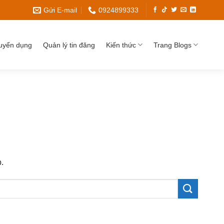
Gửi E-mail
0924899333
uyển dụng
Quản lý tin đăng
Kiến thức
Trang Blogs
.