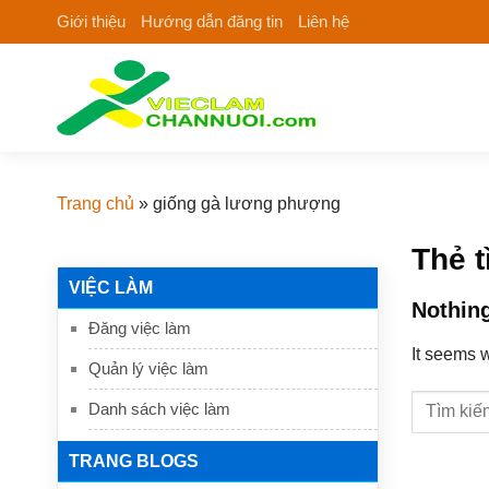
Skip
Giới thiệu
Hướng dẫn đăng tin
Liên hệ
to
content
Trang chủ
»
giống gà lương phượng
Thẻ 
VIỆC LÀM
Nothin
Đăng việc làm
It seems w
Quản lý việc làm
Danh sách việc làm
TRANG BLOGS