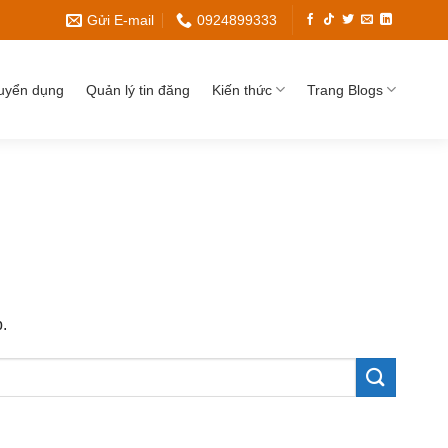
Gửi E-mail
0924899333
uyển dụng
Quản lý tin đăng
Kiến thức
Trang Blogs
.