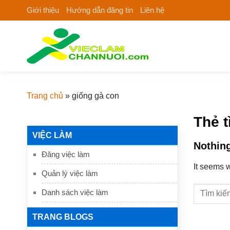
Skip
Giới thiệu
Hướng dẫn đăng tin
Liên hệ
to
content
Trang chủ
»
giống gà con
Thẻ 
VIỆC LÀM
Nothin
Đăng việc làm
It seems w
Quản lý việc làm
Danh sách việc làm
TRANG BLOGS