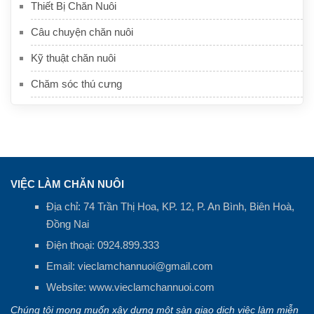
Thiết Bị Chăn Nuôi
Câu chuyện chăn nuôi
Kỹ thuật chăn nuôi
Chăm sóc thú cưng
VIỆC LÀM CHĂN NUÔI
Địa chỉ: 74 Trần Thị Hoa, KP. 12, P. An Bình, Biên Hoà,
Đồng Nai
Điện thoại:
0924.899.333
Email:
vieclamchannuoi@gmail.com
Website:
www.vieclamchannuoi.com
Chúng tôi mong muốn xây dựng một sàn giao dịch việc làm miễn