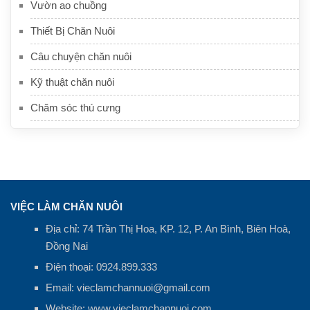
Vườn ao chuồng
Thiết Bị Chăn Nuôi
Câu chuyện chăn nuôi
Kỹ thuật chăn nuôi
Chăm sóc thú cưng
VIỆC LÀM CHĂN NUÔI
Địa chỉ: 74 Trần Thị Hoa, KP. 12, P. An Bình, Biên Hoà,
Đồng Nai
Điện thoại:
0924.899.333
Email:
vieclamchannuoi@gmail.com
Website:
www.vieclamchannuoi.com